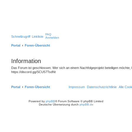
FAQ
Schnellzugriff
Linkliste
Anmelden
Portal
Foren-Übersicht
Information
Das Forum ist geschlossen. Wer sich an einem Nachfolgeprojekt beteiligen möchte, 
https://discord.gg/SCU57TsdNt
Portal
Foren-Übersicht
Impressum
Datenschutzrichtlinie
Alle Coo
Powered by
phpBB
® Forum Software © phpBB Limited
Deutsche Übersetzung durch
phpBB.de