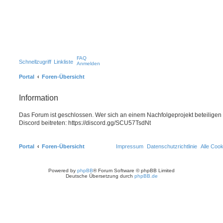
FAQ
Schnellzugriff
Linkliste
Anmelden
Portal
Foren-Übersicht
Information
Das Forum ist geschlossen. Wer sich an einem Nachfolgeprojekt beteiligen
Discord beitreten: https://discord.gg/SCU57TsdNt
Portal
Foren-Übersicht
Impressum
Datenschutzrichtlinie
Alle Coo
Powered by
phpBB
® Forum Software © phpBB Limited
Deutsche Übersetzung durch
phpBB.de