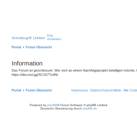
FAQ
Schnellzugriff
Linkliste
Anmelden
Portal
Foren-Übersicht
Information
Das Forum ist geschlossen. Wer sich an einem Nachfolgeprojekt beteiligen möchte, 
https://discord.gg/SCU57TsdNt
Portal
Foren-Übersicht
Impressum
Datenschutzrichtlinie
Alle Coo
Powered by
phpBB
® Forum Software © phpBB Limited
Deutsche Übersetzung durch
phpBB.de