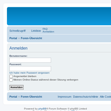
FAQ
Schnellzugriff
Linkliste
Anmelden
Portal
Foren-Übersicht
Anmelden
Benutzername:
Passwort:
Ich habe mein Passwort vergessen
Angemeldet bleiben
Meinen Online-Status während dieser Sitzung verbergen
Portal
Foren-Übersicht
Impressum
Datenschutzrichtlinie
Alle Coo
Powered by
phpBB
® Forum Software © phpBB Limited