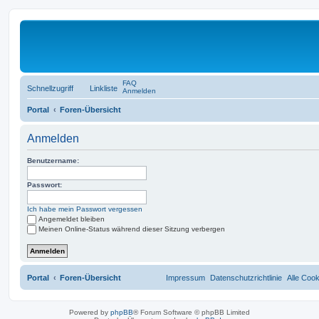
FAQ
Schnellzugriff
Linkliste
Anmelden
Portal
Foren-Übersicht
Anmelden
Benutzername:
Passwort:
Ich habe mein Passwort vergessen
Angemeldet bleiben
Meinen Online-Status während dieser Sitzung verbergen
Portal
Foren-Übersicht
Impressum
Datenschutzrichtlinie
Alle Coo
Powered by
phpBB
® Forum Software © phpBB Limited