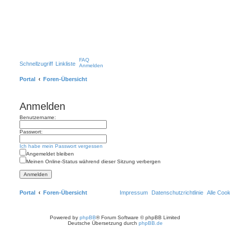
FAQ
Schnellzugriff
Linkliste
Anmelden
Portal
Foren-Übersicht
Anmelden
Benutzername:
Passwort:
Ich habe mein Passwort vergessen
Angemeldet bleiben
Meinen Online-Status während dieser Sitzung verbergen
Portal
Foren-Übersicht
Impressum
Datenschutzrichtlinie
Alle Coo
Powered by
phpBB
® Forum Software © phpBB Limited
Deutsche Übersetzung durch
phpBB.de