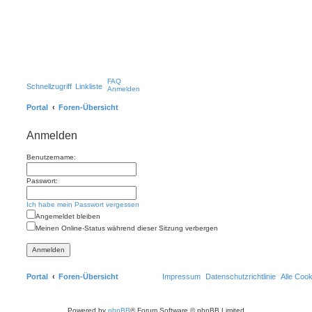
FAQ
Schnellzugriff
Linkliste
Anmelden
Portal
Foren-Übersicht
Anmelden
Benutzername:
Passwort:
Ich habe mein Passwort vergessen
Angemeldet bleiben
Meinen Online-Status während dieser Sitzung verbergen
Portal
Foren-Übersicht
Impressum
Datenschutzrichtlinie
Alle Coo
Powered by
phpBB
® Forum Software © phpBB Limited