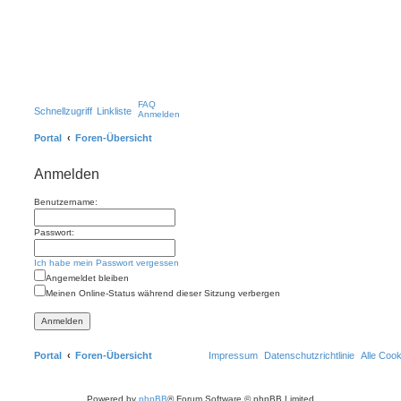
FAQ
Schnellzugriff
Linkliste
Anmelden
Portal
Foren-Übersicht
Anmelden
Benutzername:
Passwort:
Ich habe mein Passwort vergessen
Angemeldet bleiben
Meinen Online-Status während dieser Sitzung verbergen
Portal
Foren-Übersicht
Impressum
Datenschutzrichtlinie
Alle Coo
Powered by
phpBB
® Forum Software © phpBB Limited