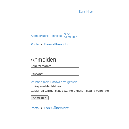
Zum Inhalt
FAQ
Schnellzugriff
Linkliste
Anmelden
Portal
Foren-Übersicht
Anmelden
Benutzername:
Passwort:
Ich habe mein Passwort vergessen
Angemeldet bleiben
Meinen Online-Status während dieser Sitzung verbergen
Portal
Foren-Übersicht