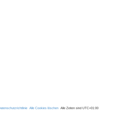
S
u
c
h
e
atenschutzrichtlinie
Alle Cookies löschen
Alle Zeiten sind
UTC+01:00