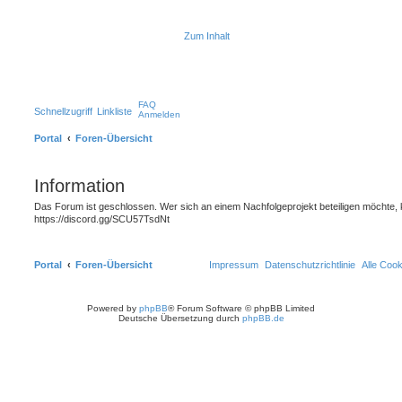
Zum Inhalt
FAQ
Schnellzugriff
Linkliste
Anmelden
Portal
Foren-Übersicht
Information
Das Forum ist geschlossen. Wer sich an einem Nachfolgeprojekt beteiligen möchte, 
https://discord.gg/SCU57TsdNt
Portal
Foren-Übersicht
Impressum
Datenschutzrichtlinie
Alle Coo
Powered by
phpBB
® Forum Software © phpBB Limited
Deutsche Übersetzung durch
phpBB.de