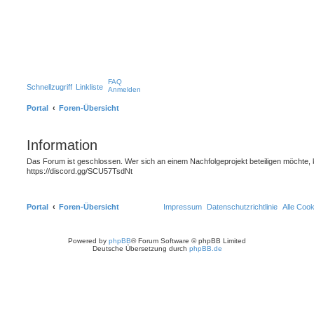
FAQ
Schnellzugriff
Linkliste
Anmelden
Portal
Foren-Übersicht
Information
Das Forum ist geschlossen. Wer sich an einem Nachfolgeprojekt beteiligen möchte, 
https://discord.gg/SCU57TsdNt
Portal
Foren-Übersicht
Impressum
Datenschutzrichtlinie
Alle Coo
Powered by
phpBB
® Forum Software © phpBB Limited
Deutsche Übersetzung durch
phpBB.de