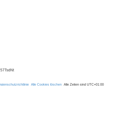
S
u
c
CU57TsdNt
h
e
atenschutzrichtlinie
Alle Cookies löschen
Alle Zeiten sind
UTC+01:00