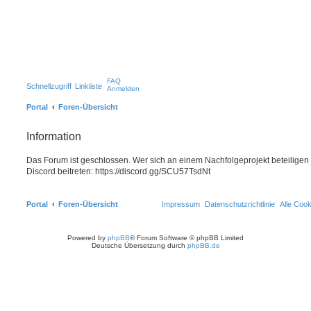
FAQ
Schnellzugriff
Linkliste
Anmelden
Portal
Foren-Übersicht
Information
Das Forum ist geschlossen. Wer sich an einem Nachfolgeprojekt beteiligen
Discord beitreten: https://discord.gg/SCU57TsdNt
Portal
Foren-Übersicht
Impressum
Datenschutzrichtlinie
Alle Coo
Powered by
phpBB
® Forum Software © phpBB Limited
Deutsche Übersetzung durch
phpBB.de