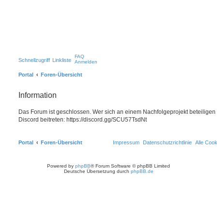
FAQ
Schnellzugriff
Linkliste
Anmelden
Portal
Foren-Übersicht
Information
Das Forum ist geschlossen. Wer sich an einem Nachfolgeprojekt beteiligen
Discord beitreten: https://discord.gg/SCU57TsdNt
Portal
Foren-Übersicht
Impressum
Datenschutzrichtlinie
Alle Coo
Powered by
phpBB
® Forum Software © phpBB Limited
Deutsche Übersetzung durch
phpBB.de