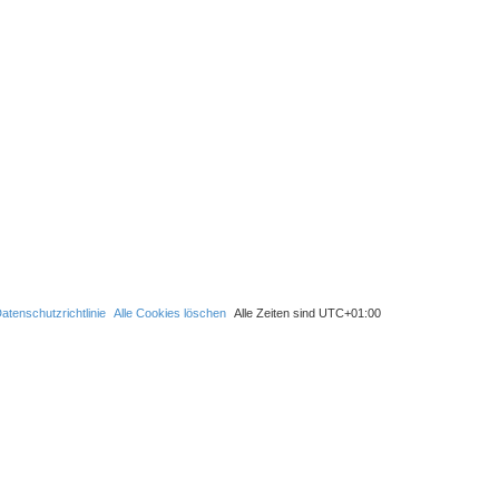
S
u
c
h
e
atenschutzrichtlinie
Alle Cookies löschen
Alle Zeiten sind
UTC+01:00