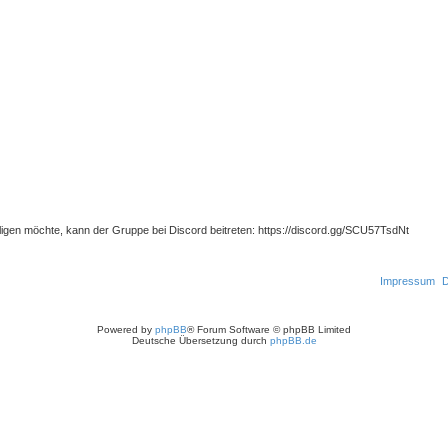
ligen möchte, kann der Gruppe bei Discord beitreten: https://discord.gg/SCU57TsdNt
Impressum
D
Powered by
phpBB
® Forum Software © phpBB Limited
Deutsche Übersetzung durch
phpBB.de