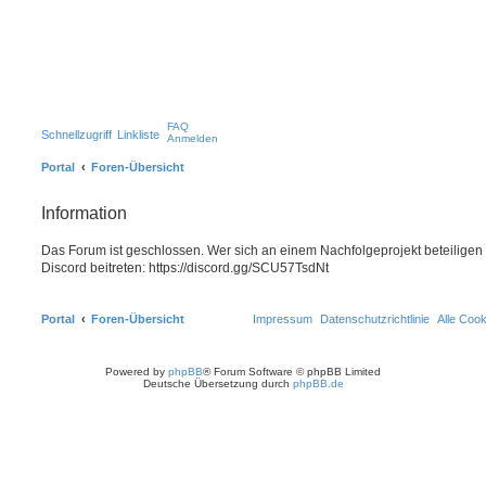
FAQ
Schnellzugriff
Linkliste
Anmelden
Portal
Foren-Übersicht
Information
Das Forum ist geschlossen. Wer sich an einem Nachfolgeprojekt beteiligen
Discord beitreten: https://discord.gg/SCU57TsdNt
Portal
Foren-Übersicht
Impressum
Datenschutzrichtlinie
Alle Coo
Powered by
phpBB
® Forum Software © phpBB Limited
Deutsche Übersetzung durch
phpBB.de