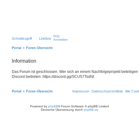
FAQ
Schnellzugriff
Linkliste
Anmelden
Portal
Foren-Übersicht
Information
Das Forum ist geschlossen. Wer sich an einem Nachfolgeprojekt beteiligen
Discord beitreten: https://discord.gg/SCU57TsdNt
Portal
Foren-Übersicht
Impressum
Datenschutzrichtlinie
Alle Coo
Powered by
phpBB
® Forum Software © phpBB Limited
Deutsche Übersetzung durch
phpBB.de