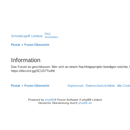
FAQ
Schnellzugriff
Linkliste
Anmelden
Portal
Foren-Übersicht
Information
Das Forum ist geschlossen. Wer sich an einem Nachfolgeprojekt beteiligen möchte, 
https://discord.gg/SCU57TsdNt
Portal
Foren-Übersicht
Impressum
Datenschutzrichtlinie
Alle Coo
Powered by
phpBB
® Forum Software © phpBB Limited
Deutsche Übersetzung durch
phpBB.de