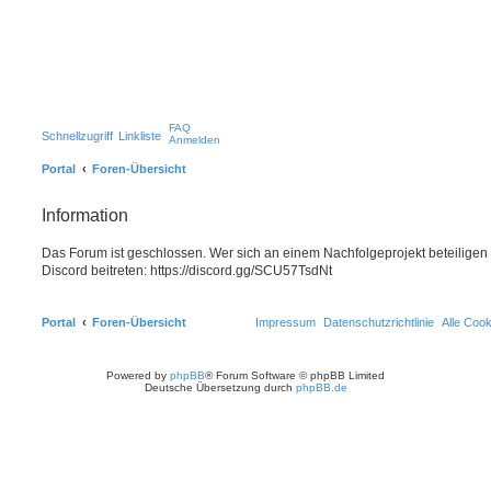
FAQ
Schnellzugriff
Linkliste
Anmelden
Portal
Foren-Übersicht
Information
Das Forum ist geschlossen. Wer sich an einem Nachfolgeprojekt beteiligen
Discord beitreten: https://discord.gg/SCU57TsdNt
Portal
Foren-Übersicht
Impressum
Datenschutzrichtlinie
Alle Coo
Powered by
phpBB
® Forum Software © phpBB Limited
Deutsche Übersetzung durch
phpBB.de