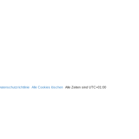
S
u
c
h
e
atenschutzrichtlinie
Alle Cookies löschen
Alle Zeiten sind
UTC+01:00