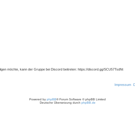
ligen möchte, kann der Gruppe bei Discord beitreten: https://discord.gg/SCU57TsdNt
Impressum
D
Powered by
phpBB
® Forum Software © phpBB Limited
Deutsche Übersetzung durch
phpBB.de