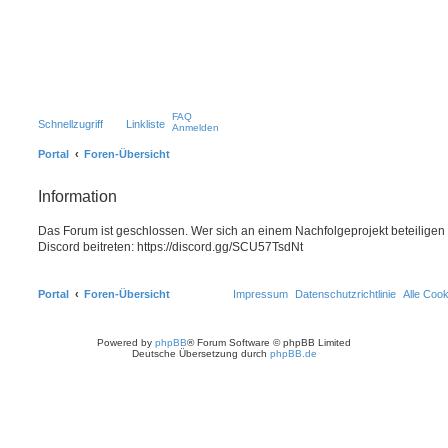
FAQ
Schnellzugriff
Linkliste
Anmelden
Portal
Foren-Übersicht
Information
Das Forum ist geschlossen. Wer sich an einem Nachfolgeprojekt beteiligen
Discord beitreten: https://discord.gg/SCU57TsdNt
Portal
Foren-Übersicht
Impressum
Datenschutzrichtlinie
Alle Coo
Powered by
phpBB
® Forum Software © phpBB Limited
Deutsche Übersetzung durch
phpBB.de