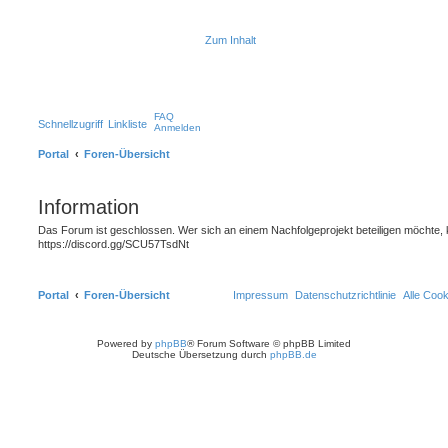
Zum Inhalt
FAQ
Schnellzugriff
Linkliste
Anmelden
Portal
Foren-Übersicht
Information
Das Forum ist geschlossen. Wer sich an einem Nachfolgeprojekt beteiligen möchte, 
https://discord.gg/SCU57TsdNt
Portal
Foren-Übersicht
Impressum
Datenschutzrichtlinie
Alle Coo
Powered by
phpBB
® Forum Software © phpBB Limited
Deutsche Übersetzung durch
phpBB.de