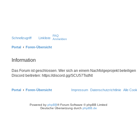
FAQ
Schnellzugriff
Linkliste
Anmelden
Portal
Foren-Übersicht
Information
Das Forum ist geschlossen. Wer sich an einem Nachfolgeprojekt beteiligen
Discord beitreten: https://discord.gg/SCU57TsdNt
Portal
Foren-Übersicht
Impressum
Datenschutzrichtlinie
Alle Coo
Powered by
phpBB
® Forum Software © phpBB Limited
Deutsche Übersetzung durch
phpBB.de