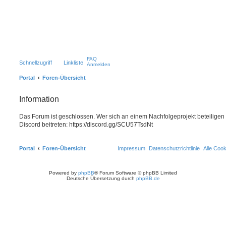
FAQ
Schnellzugriff
Linkliste
Anmelden
Portal
Foren-Übersicht
Information
Das Forum ist geschlossen. Wer sich an einem Nachfolgeprojekt beteiligen
Discord beitreten: https://discord.gg/SCU57TsdNt
Portal
Foren-Übersicht
Impressum
Datenschutzrichtlinie
Alle Coo
Powered by
phpBB
® Forum Software © phpBB Limited
Deutsche Übersetzung durch
phpBB.de