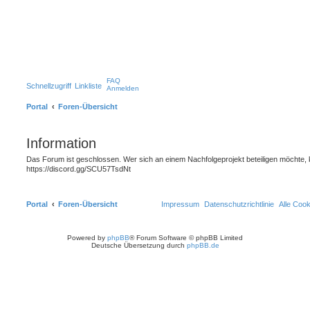
FAQ
Schnellzugriff
Linkliste
Anmelden
Portal
Foren-Übersicht
Information
Das Forum ist geschlossen. Wer sich an einem Nachfolgeprojekt beteiligen möchte, 
https://discord.gg/SCU57TsdNt
Portal
Foren-Übersicht
Impressum
Datenschutzrichtlinie
Alle Coo
Powered by
phpBB
® Forum Software © phpBB Limited
Deutsche Übersetzung durch
phpBB.de