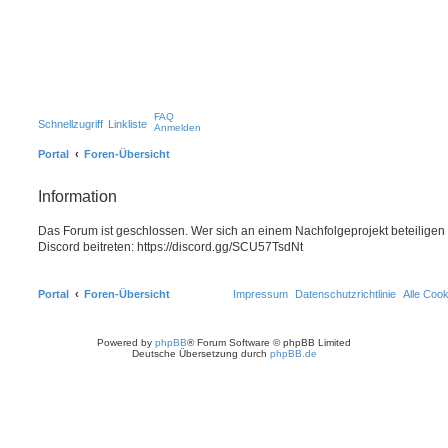
FAQ
Schnellzugriff
Linkliste
Anmelden
Portal
Foren-Übersicht
Information
Das Forum ist geschlossen. Wer sich an einem Nachfolgeprojekt beteiligen
Discord beitreten: https://discord.gg/SCU57TsdNt
Portal
Foren-Übersicht
Impressum
Datenschutzrichtlinie
Alle Coo
Powered by
phpBB
® Forum Software © phpBB Limited
Deutsche Übersetzung durch
phpBB.de