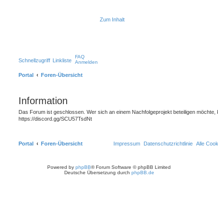
Zum Inhalt
FAQ
Schnellzugriff
Linkliste
Anmelden
Portal
Foren-Übersicht
Information
Das Forum ist geschlossen. Wer sich an einem Nachfolgeprojekt beteiligen möchte, 
https://discord.gg/SCU57TsdNt
Portal
Foren-Übersicht
Impressum
Datenschutzrichtlinie
Alle Coo
Powered by
phpBB
® Forum Software © phpBB Limited
Deutsche Übersetzung durch
phpBB.de