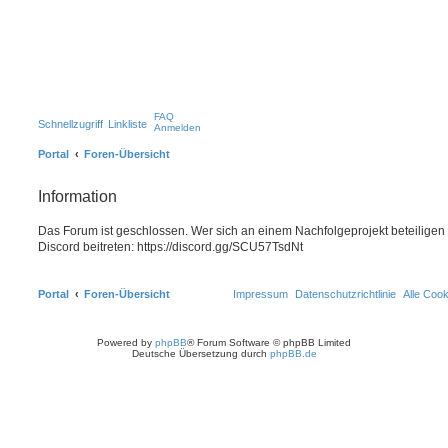
FAQ
Schnellzugriff
Linkliste
Anmelden
Portal
Foren-Übersicht
Information
Das Forum ist geschlossen. Wer sich an einem Nachfolgeprojekt beteiligen
Discord beitreten: https://discord.gg/SCU57TsdNt
Portal
Foren-Übersicht
Impressum
Datenschutzrichtlinie
Alle Coo
Powered by
phpBB
® Forum Software © phpBB Limited
Deutsche Übersetzung durch
phpBB.de