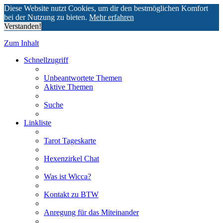
Diese Website nutzt Cookies, um dir den bestmöglichen Komfort
bei der Nutzung zu bieten.
Mehr erfahren
Verstanden!
Zum Inhalt
Schnellzugriff
Unbeantwortete Themen
Aktive Themen
Suche
Linkliste
Tarot Tageskarte
Hexenzirkel Chat
Was ist Wicca?
Kontakt zu BTW
Anregung für das Miteinander