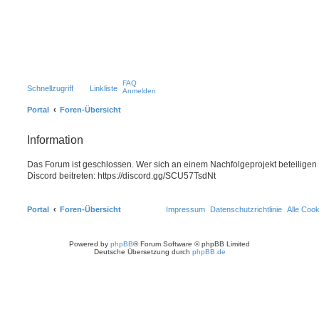
FAQ
Schnellzugriff
Linkliste
Anmelden
Portal
Foren-Übersicht
Information
Das Forum ist geschlossen. Wer sich an einem Nachfolgeprojekt beteiligen
Discord beitreten: https://discord.gg/SCU57TsdNt
Portal
Foren-Übersicht
Impressum
Datenschutzrichtlinie
Alle Coo
Powered by
phpBB
® Forum Software © phpBB Limited
Deutsche Übersetzung durch
phpBB.de