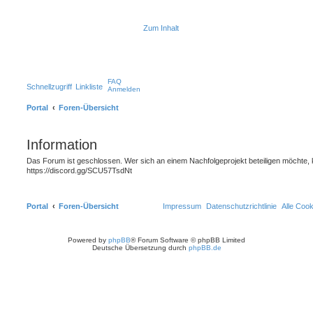
Zum Inhalt
FAQ
Schnellzugriff
Linkliste
Anmelden
Portal
Foren-Übersicht
Information
Das Forum ist geschlossen. Wer sich an einem Nachfolgeprojekt beteiligen möchte, 
https://discord.gg/SCU57TsdNt
Portal
Foren-Übersicht
Impressum
Datenschutzrichtlinie
Alle Coo
Powered by
phpBB
® Forum Software © phpBB Limited
Deutsche Übersetzung durch
phpBB.de